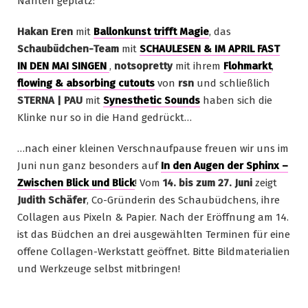
Nähten geplatz:
Hakan Eren
mit
Ballonkunst trifft Magie
, das
Schaubüdchen-Team
mit
SCHAULESEN & IM APRIL FAST
IN DEN MAI SINGEN
,
notsopretty
mit ihrem
Flohmarkt
,
flowing & absorbing cutouts
von
rsn
und schließlich
STERNA | PAU
mit
Synesthetic Sounds
haben sich die
Klinke nur so in die Hand gedrückt…
…nach einer kleinen Verschnaufpause freuen wir uns im
Juni nun ganz besonders auf
In den Augen der Sphinx –
Zwischen Blick und Blick
! Vom
14. bis zum 27. Juni
zeigt
Judith Schäfer
, Co-Gründerin des Schaubüdchens, ihre
Collagen aus Pixeln & Papier. Nach der Eröffnung am 14.
ist das Büdchen an drei ausgewählten Terminen für eine
offene Collagen-Werkstatt geöffnet. Bitte Bildmaterialien
und Werkzeuge selbst mitbringen!