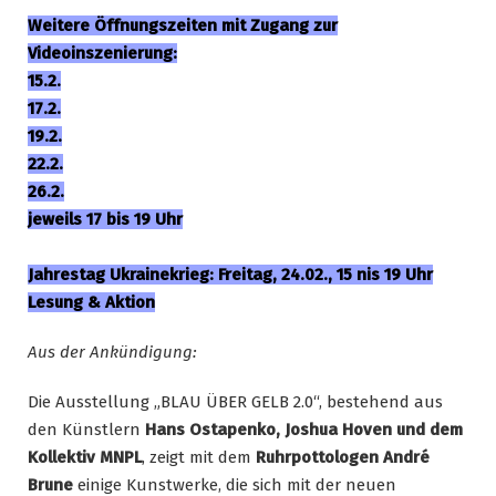
Weitere Öffnungszeiten mit Zugang zur
Videoinszenierung:
15.2.
17.2.
19.2.
22.2.
26.2.
jeweils 17 bis 19 Uhr
Jahrestag Ukrainekrieg: Freitag, 24.02., 15 nis 19 Uhr
Lesung & Aktion
Aus der Ankündigung:
Die Ausstellung „BLAU ÜBER GELB 2.0“, bestehend aus
den Künstlern
Hans Ostapenko, Joshua Hoven und dem
Kollektiv MNPL
, zeigt mit dem
Ruhrpottologen André
Brune
einige Kunstwerke, die sich mit der neuen