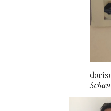
doris
Schau