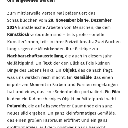
Uhr angesehen werden
.
Zum mittlerweile vierten Mal präsentiert das
Schaubüdchen vom
28. November bis 14. Dezember
2024
künstlerische Arbeiten von Menschen, die dem
Kunstkiosk
verbunden sind – teils professionelle
Künstler*innen, teils in ihrer Freizeit kreativ. Zwei Wochen
lang zeigen die Mitwirkenden ihre Beiträge zur
Nachbarschaftsausstellung
, die auch in diesem Jahr
vielfältig sind: Ein
Text
, der den Blick auf die kleinen
Dinge des Lebens lenkt. Ein
Objekt
, das danach fragt,
was uns wirklich reich macht. Ein
Gemälde
, das einen
impulsiven Moment in Farben und Formen eingefangen
hat und eines, das eine Serienheldin portraitiert. Ein
Film
,
in dem ein fadenscheiniges Objekt im Mittelpunkt weht.
Polaroids
, die auf abgeworfener Baumrinde ein ganz
neues Bild ergeben. Ein ganz kleinformatiges Gemälde,
das einen großen Farbraum eröffnet und ein ganz
großformatiges, auf dem positives Chaos herrscht.